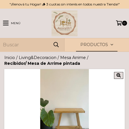
"¡Renová tu Hogar! 🪵 3 cuotas sin interés en todos nuestra Tienda!"
MENÚ
0
PRODUCTOS
Inicio
/
Living&Decoracion
/
Mesa Arrime
/
Recibidor/ Mesa de Arrime pintada