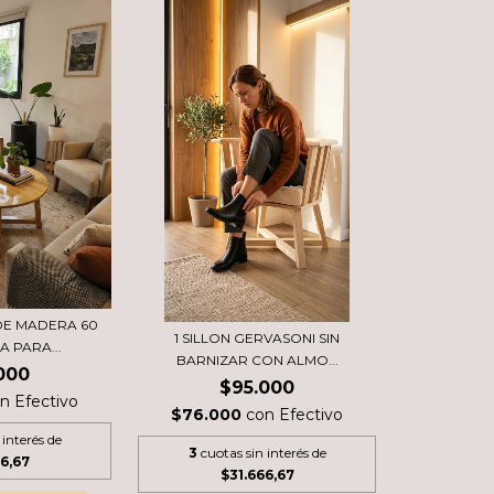
DE MADERA 60
1 SILLON GERVASONI SIN
A PARA...
BARNIZAR CON ALMO...
000
$95.000
on
Efectivo
$76.000
con
Efectivo
 interés de
3
cuotas sin interés de
6,67
$31.666,67