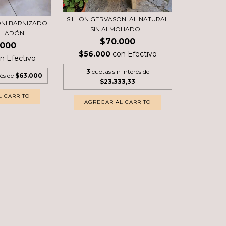
SILLON GERVASONI AL NATURAL
ONI BARNIZADO
SIN ALMOHADO...
HADÓN...
$70.000
.000
$56.000
con
Efectivo
on
Efectivo
3
cuotas sin interés de
rés de
$63.000
$23.333,33