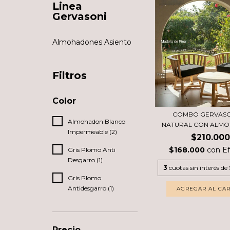
Linea
Gervasoni
Almohadones Asiento
Filtros
Color
COMBO GERVASO
Almohadon Blanco
NATURAL CON ALMO
Impermeable (2)
$210.000
$168.000
con
Ef
Gris Plomo Anti
Desgarro (1)
3
cuotas sin interés de
Gris Plomo
Antidesgarro (1)
Precio