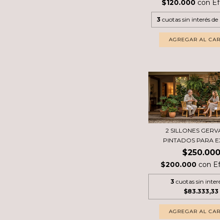
$120.000
con
Ef
3
cuotas sin interés de
2 SILLONES GERV
PINTADOS PARA EX
$250.00
$200.000
con
E
3
cuotas sin inter
$83.333,33