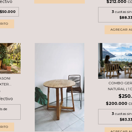
ectivo
$212.000
c
$50.000
3
cuotas sin
$88.3
ASONI
COMBO GER
TER...
NATURAL ( 1 D
0
$250
fectivo
$200.000
c
és de
3
cuotas sin
$83.3