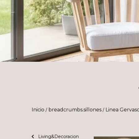
Inicio
breadcrumbs.sillones
Linea Gervas
/
/
Living&Decoracion