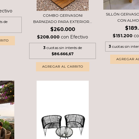
ectivo
SILLÓN GERVAS
COMBO GERVASONI
CON ALMO
és de
BARNIZADO PARA EXTERIOR...
$189
$260.000
$151.200
c
$208.000
con
Efectivo
RITO
3
cuotas sin inte
3
cuotas sin interés de
$86.666,67