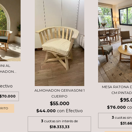
NI AL
HADON...
ectivo
MESA RATONA 
ALMOHADON GERVASONI 1
CM PINTAD
$70.000
CUERPO
$95.
$55.000
$76.000
c
$44.000
con
Efectivo
3
cuotas sin
3
cuotas sin interés de
$31.66
$18.333,33