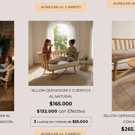
AGREGAR AL CARRITO
SILLON GERVASONI 2 CUERPOS
AL NATURAL
$165.000
$132.000
con
Efectivo
NI AL
SILLON GERVAS
3
cuotas sin interés de
$55.000
ADON...
CON 
$265