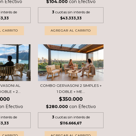
on
Efectivo
$104.000
con
Efectivo
 interés de
3
cuotas sin interés de
33,33
$43.333,33
VASONI AL
COMBO GERVASONI 2 SIMPLES +
OBLE + 2...
1 DOBLE + ME...
.000
$350.000
on
Efectivo
$280.000
con
Efectivo
 interés de
3
cuotas sin interés de
33,33
$116.666,67